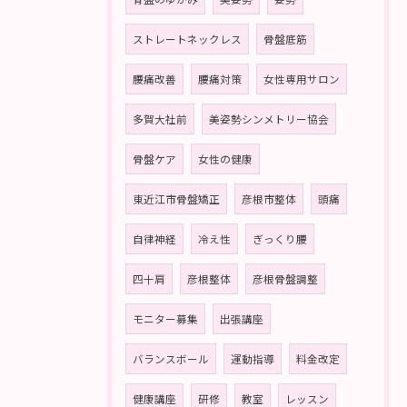
ストレートネックレス
骨盤底筋
腰痛改善
腰痛対策
女性専用サロン
多賀大社前
美姿勢シンメトリー協会
骨盤ケア
女性の健康
東近江市骨盤矯正
彦根市整体
頭痛
自律神経
冷え性
ぎっくり腰
四十肩
彦根整体
彦根骨盤調整
モニター募集
出張講座
バランスボール
運動指導
料金改定
健康講座
研修
教室
レッスン